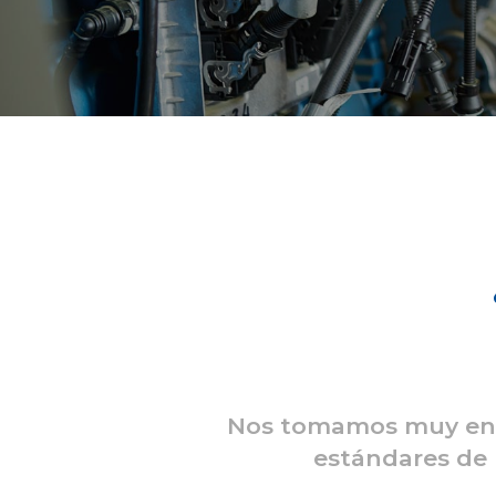
Nos tomamos muy enser
estándares de 