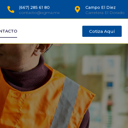
(667) 285 61 80
Campo El Diez
contacto@xgma.mx
Carretera El Dorado
Cotiza Aquí
NTACTO