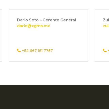
Dario Soto – Gerente General
Zu
dario@xgma.mx
zu
+52 667 151 7787