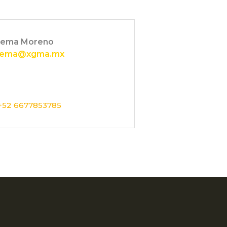
lema Moreno
lema@xgma.mx
+52 6677853785