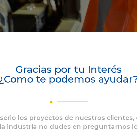
Gracias por tu Interés
¿Como te podemos ayudar
io los proyectos de nuestros clientes,
la industria no dudes en preguntarnos lo